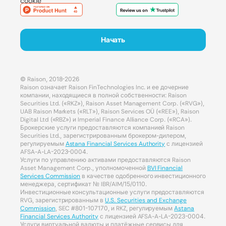
cookie
Начать
© Raison, 2018-2026
Raison означает Raison FinTechnologies Inc. и ее дочерние
компании, находящиеся в полной собственности: Raison
Securities Ltd. («RKZ»), Raison Asset Management Corp. («RVG»),
UAB Raison Markets («RLT»), Raison Services OÜ («REE»), Raison
Digital Ltd («RBZ») и Imperial Finance Alliance Corp. («RCA»).
Брокерские услуги предоставляются компанией Raison
Securities Ltd., зарегистрированным брокером-дилером,
регулируемым
Astana Financial Services Authority
с лицензией
AFSA-A-LA-2023-0004.
Услуги по управлению активами предоставляются Raison
Asset Management Corp., уполномоченной
BVI Financial
Services Commission
в качестве одобренного инвестиционного
менеджера, сертификат № IBR/AIM/15/0110.
Инвестиционные консультационные услуги предоставляются
RVG, зарегистрированным в
U.S. Securities and Exchange
Commission
, SEC #801-107170, и RKZ, регулируемым
Astana
Financial Services Authority
с лицензией AFSA-A-LA-2023-0004.
Услуги виртуальной валюты и платёжные сервисы для