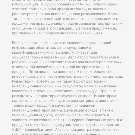
коммуникации. Ни одно сообщение от Raison, будь то через
этот веб-сайт или любой другой источник, не должно
рассматриваться как инвестиционная рекомендация. Кроме
того, ничто на этом веб-сайте не является предложением к
продаже или приглашением к подаче заявки на покупку каких-
либо ценных бумаг в юрисдикциях, где такие предложения,
приглашения или продажи являются незаконными.
Если у вас есть сомнения в отношении представленной
информации, обратитесь за консультацией к
квалифицированному специалисту. Инвестиции,
осуществляемые через Raison, являются спекулятивными и
рискованными. Они подходят только для инвесторов, готовых
к возможной полной или частичной потере вложенных
средств. Потенциальным инвесторам не рекомендуется
инвестировать значительную часть своих ликвидных активов.
Инвестиции через Raison не гарантируют достижения
инвестиционных целей, и их результаты могут значительно
колебаться в течение инвестиционного периода. Прошлые
результаты не гарантируют будущих доходов. Инвесторам
настоятельно не рекомендуется рассматривать инвестиции
только в один продукт в качестве полноценной
инвестиционной программы. Цена акций фондов, а также
инвестиционный доход, могут как расти, так и падать и
зависеть от колебаний валютных курсов. Описанные услуги и
продукты могут быть недоступны для граждан и резидентов
США и Великобритании. Акции и паи иностранных эмитентов
могут быть доступны только квалифицированным