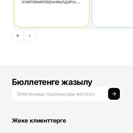
ескертпелері
компанияларымыздағы
және Claude 3.5
соңғы жаңалықтар
іске қосылуы
Бюллетенге жазылу
Жеке клиенттерге