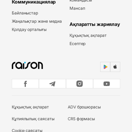
Коммуникациялар
Мансап
Байланыстар
Жаңалықтар және медиа
Ақпаратты жариялау
Қолдау орталығы
Құқықтық ақпарат
Есептер
Құқықтық ақпарат
ADV брошюрасы
Құпиялылық саясаты
CRS формасы
Cookie саясаты