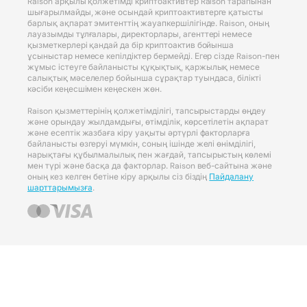
Raison арқылы қолжетімді криптоактивтер Raison тарапынан
шығарылмайды, және осындай криптоактивтерге қатысты
барлық ақпарат эмитенттің жауапкершілігінде. Raison, оның
лауазымды тұлғалары, директорлары, агенттері немесе
қызметкерлері қандай да бір криптоактив бойынша
ұсыныстар немесе кепілдіктер бермейді. Егер сізде Raison-пен
жұмыс істеуге байланысты құқықтық, қаржылық немесе
салықтық мәселелер бойынша сұрақтар туындаса, білікті
кәсіби кеңесшімен кеңескен жөн.
Raison қызметтерінің қолжетімділігі, тапсырыстарды өңдеу
және орындау жылдамдығы, өтімділік, көрсетілетін ақпарат
және есептік жазбаға кіру уақыты әртүрлі факторларға
байланысты өзгеруі мүмкін, соның ішінде желі өнімділігі,
нарықтағы құбылмалылық пен жағдай, тапсырыстың көлемі
мен түрі және басқа да факторлар. Raison веб-сайтына және
оның кез келген бетіне кіру арқылы сіз біздің
Пайдалану
шарттарымызға
.