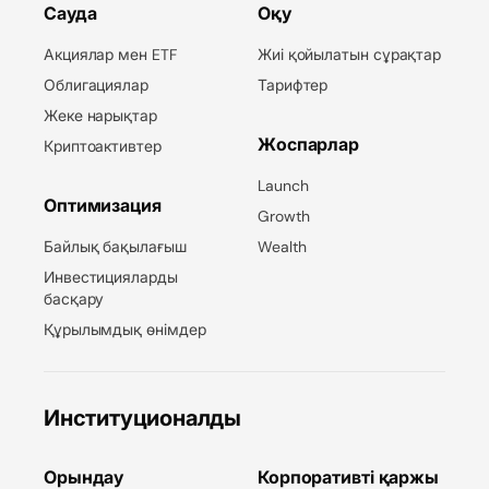
Сауда
Оқу
Акциялар мен ETF
Жиі қойылатын сұрақтар
Облигациялар
Тарифтер
Жеке нарықтар
Жоспарлар
Криптоактивтер
Launch
Оптимизация
Growth
Байлық бақылағыш
Wealth
Инвестицияларды
басқару
Құрылымдық өнімдер
Институционалды
Орындау
Корпоративті қаржы