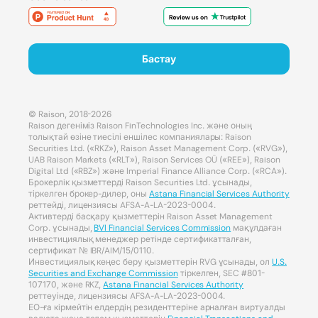
Бастау
© Raison, 2018-2026
Raison дегеніміз Raison FinTechnologies Inc. және оның
толықтай өзіне тиесілі еншілес компаниялары: Raison
Securities Ltd. («RKZ»), Raison Asset Management Corp. («RVG»),
UAB Raison Markets («RLT»), Raison Services OÜ («REE»), Raison
Digital Ltd («RBZ») және Imperial Finance Alliance Corp. («RCA»).
Брокерлік қызметтерді Raison Securities Ltd. ұсынады,
тіркелген брокер-дилер, оны
Astana Financial Services Authority
реттейді, лицензиясы AFSA-A-LA-2023-0004.
Активтерді басқару қызметтерін Raison Asset Management
Corp. ұсынады,
BVI Financial Services Commission
мақұлдаған
инвестициялық менеджер ретінде сертификатталған,
сертификат № IBR/AIM/15/0110.
Инвестициялық кеңес беру қызметтерін RVG ұсынады, ол
U.S.
Securities and Exchange Commission
тіркелген, SEC #801-
107170, және RKZ,
Astana Financial Services Authority
реттеуінде, лицензиясы AFSA-A-LA-2023-0004.
ЕО-ға кірмейтін елдердің резиденттеріне арналған виртуалды