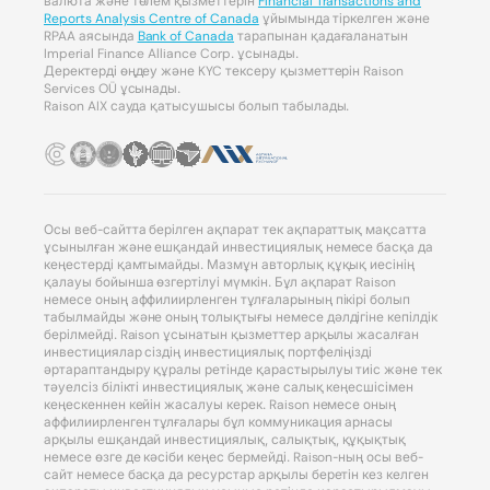
валюта және төлем қызметтерін
Financial Transactions and
Reports Analysis Centre of Canada
ұйымында тіркелген және
RPAA аясында
Bank of Canada
тарапынан қадағаланатын
Imperial Finance Alliance Corp. ұсынады.
Деректерді өңдеу және KYC тексеру қызметтерін Raison
Services OÜ ұсынады.
Raison AIX сауда қатысушысы болып табылады.
Осы веб-сайтта берілген ақпарат тек ақпараттық мақсатта
ұсынылған және ешқандай инвестициялық немесе басқа да
кеңестерді қамтымайды. Мазмұн авторлық құқық иесінің
қалауы бойынша өзгертілуі мүмкін. Бұл ақпарат Raison
немесе оның аффилиирленген тұлғаларының пікірі болып
табылмайды және оның толықтығы немесе дәлдігіне кепілдік
берілмейді. Raison ұсынатын қызметтер арқылы жасалған
инвестициялар сіздің инвестициялық портфеліңізді
әртараптандыру құралы ретінде қарастырылуы тиіс және тек
тәуелсіз білікті инвестициялық және салық кеңесшісімен
кеңескеннен кейін жасалуы керек. Raison немесе оның
аффилиирленген тұлғалары бұл коммуникация арнасы
арқылы ешқандай инвестициялық, салықтық, құқықтық
немесе өзге де кәсіби кеңес бермейді. Raison-ның осы веб-
сайт немесе басқа да ресурстар арқылы беретін кез келген