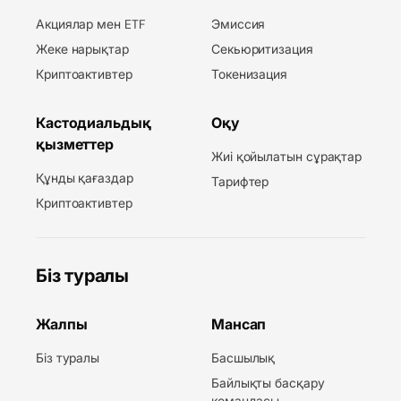
Акциялар мен ETF
Эмиссия
Жеке нарықтар
Секьюритизация
Криптоактивтер
Токенизация
Кастодиальдық
Оқу
қызметтер
Жиі қойылатын сұрақтар
Құнды қағаздар
Тарифтер
Криптоактивтер
Біз туралы
Жалпы
Мансап
Біз туралы
Басшылық
Байлықты басқару
командасы