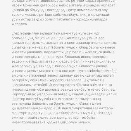
ақпараты инвестициялық ұсыныс ретінде қарастырылмауы
керек. Сонымен қатар, осы веб-сайттағы ешқандай ақпарат
қандай да бір құнды қағаздарды сату немесе сатып алу
туралы ұсыныс ретінде қабылданбауы тиіс, егер мұндай
ұсыныстар заңсыз болып табылатын юрисдикцияларда
жасалса.
Егер ұсынылған ақпараттың мәнін түсінуге сенімді
болмасаңыз, білікті кеңесшіден көмек сұраңыз. Raison
қызметтері арқылы жасалған инвестициялар алыпсатарлық
сипатқа ие және қауіпті болуы мүмкін. Олар барлық немесе
инвестицияланған қаражаттың бір бөлігін жоғалтуға дайын
инвесторларға ғана жарамды. Болашақ инвесторларға
өздерінің өтімді активтерінің едәуір бөлігін инвестициялауға
жол бермеу ұсынылады. Raison арқылы инвестициялау
инвестициялық мақсаттарға қол жеткізуге кепілдік бермейді,
ал оның нәтижелері инвестициялау кезеңінде айтарлықтай
өзгеруі мүмкін. Өткен көрсеткіштер болашақ табысты
қамтамасыз етпейді. Инвесторларға бір ғана өнімге толық
инвестициялық бағдарлама ретінде сенбеуге кеңес беріледі.
Қорлардың акцияларының бағасы, сондай-ақ инвестициялық
кірістер өзгеруі мүмкін және валюта бағамдарының
ауытқуына байланысты болуы мүмкін. Сипатталған
қызметтер мен өнімдер АҚШ пен Ұлыбритания азаматтары
мен тұрғындары үшін қолжетімсіз болуы мүмкін. Шетелдік
эмитенттердің акциялары мен үлестері тек білікті
инвесторларға ғана қолжетімді болуы мүмкін.