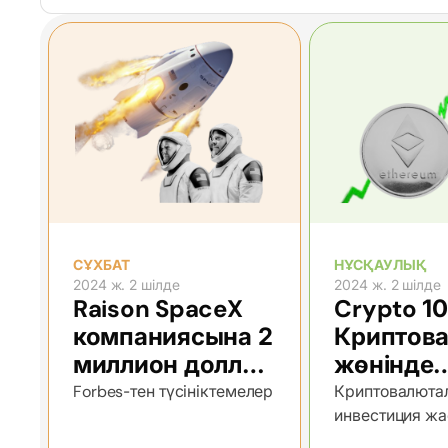
СҰХБАТ
НҰСҚАУЛЫҚ
2024 ж. 2 шілде
2024 ж. 2 шілде
Raison SpaceX
Crypto 10
компаниясына 2
Криптов
миллион доллар
жөнінде
инвестициялады
толығыр
Forbes-тен түсініктемелер
Криптовалюта
инвестиция ж
артықшылықт