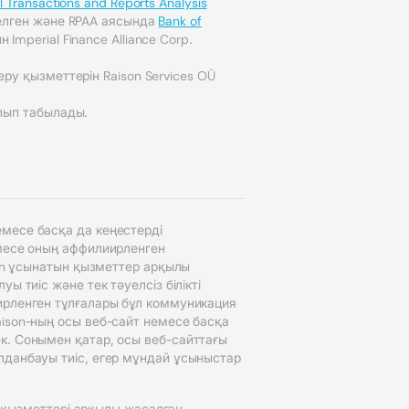
l Transactions and Reports Analysis
елген және RPAA аясында
Bank of
Imperial Finance Alliance Corp.
ру қызметтерін Raison Services OÜ
лып табылады.
месе басқа да кеңестерді
емесе оның аффилиирленген
son ұсынатын қызметтер арқылы
 тиіс және тек тәуелсіз білікті
ирленген тұлғалары бұл коммуникация
aison-ның осы веб-сайт немесе басқа
к. Сонымен қатар, осы веб-сайттағы
лданбауы тиіс, егер мұндай ұсыныстар
n қызметтері арқылы жасалған