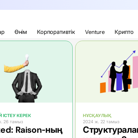
ар
Өнім
Корпоративтік
Venture
Крипто
 ІСТЕУ КЕРЕК
НҰСҚАУЛЫҚ
. 26 тамыз
2024 ж. 22 тамыз
ed: Raison-ның
Структурала