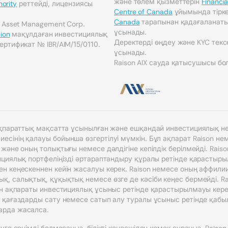
және төлем қызметтерін
Financia
hority
реттейді, лицензиясы
Centre of Canada
ұйымында тірк
Canada
тарапынан қадағаланатын 
n Asset Management Corp.
ұсынады.
ion
мақұлдаған инвестициялық
Деректерді өңдеу және KYC тексе
ертификат № IBR/AIM/15/0110.
ұсынады.
Raison AIX сауда қатысушысы бо
 ақпараттық мақсатта ұсынылған және ешқандай инвестициялық не
сінің қалауы бойынша өзгертілуі мүмкін. Бұл ақпарат Raison н
 және оның толықтығы немесе дәлдігіне кепілдік берілмейді. Rai
циялық портфеліңізді әртараптандыру құралы ретінде қарастырылуы
н кеңескеннен кейін жасалуы керек. Raison немесе оның аффили
, салықтық, құқықтық немесе өзге де кәсіби кеңес бермейді. R
ен ақпараты инвестициялық ұсыныс ретінде қарастырылмауы кере
 қағаздарды сату немесе сатып алу туралы ұсыныс ретінде қабы
арда жасалса.
уге сенімді болмасаңыз, білікті кеңесшіден көмек сұраңыз. Raiso