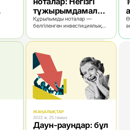
ноталар: Негізгі
1
тұжырымдамалар.
1-бөлім
Құрылымды ноталар —
Ө
белгіленген инвестициялық
а
мерзімі бар тұрақты кірісті
б
құралдар.
н
о
ЖАҢАЛЫҚТАР
2022 ж. 25 тамыз
Даун-раундар: бұл