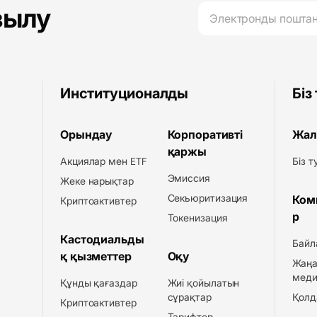
зылу
Институционалды
Біз
Орындау
Корпоративті
Жал
қаржы
Акциялар мен ETF
Біз 
Эмиссия
Жеке нарықтар
Секьюритизация
Ком
Криптоактивтер
р
Токенизация
Кастодиальды
Байл
қ қызметтер
Оқу
Жаңа
меди
Құнды қағаздар
Жиі қойылатын
сұрақтар
Қолд
Криптоактивтер
Тарифтер