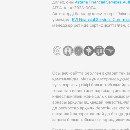
дилер, оны
Astana Financial Services Aut
AFSA-A-LA-2023-0004.
Активтерді басқару қызметтерін Raiso
ұсынады,
BVI Financial Services Commiss
менеджер ретінде сертификатталған, с
Осы веб-сайтта берілген ақпарат тек
қамтымайды. Мазмұн авторлық құқық ие
тұлғаларының пікірі болып табылмайды
жасалған инвестициялар сіздің инвести
инвестициялық және салық кеңесшісіме
арнасы арқылы ешқандай инвестициялық
да ресурстар арқылы беретін кез келг
ешқандай ақпарат қандай да бір құнды
заңсыз болып табылатын юрисдикциял
Егер ұсынылған ақпараттың мәнін түсін