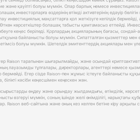
е және қауіпті болуы мүмкін. Олар барлық немесе инвестициялан
ашақ инвесторларға өздерінің өтімді активтерінің едәуір бөлігі
ау инвестициялық мақсаттарға қол жеткізуге кепілдік бермейді,
 Өткен көрсеткіштер болашақ табысты қамтамасыз етпейді. Инвест
беуге кеңес беріледі. Қорлардың акцияларының бағасы, сондай-ақ
ытқуына байланысты болуы мүмкін. Сипатталған қызметтер мен 
імсіз болуы мүмкін. Шетелдік эмитенттердің акциялары мен үлест
втер Raison тарапынан шығарылмайды, және осындай криптоактив
 оның лауазымды тұлғалары, директорлары, агенттері немесе қызм
 бермейді. Егер сізде Raison-пен жұмыс істеуге байланысты құ
білікті кәсіби кеңесшімен кеңескен жөн.
тапсырыстарды өңдеу және орындау жылдамдығы, өтімділік, көрсет
нысты өзгеруі мүмкін, соның ішінде желі өнімділігі, нарықтағы 
р. Raison веб-сайтына және оның кез келген бетіне кіру арқылы сі