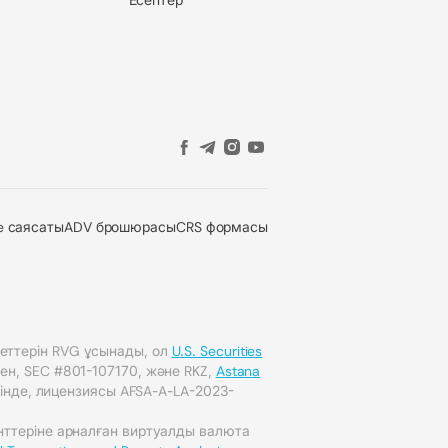
e саясаты
ADV брошюрасы
CRS формасы
еттерін RVG ұсынады, ол
U.S. Securities
ген, SEC #801-107170, және RKZ,
Astana
інде, лицензиясы AFSA-A-LA-2023-
енттеріне арналған виртуалды валюта