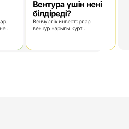
Вентура үшін нені
білдіреді?
ар,
Венчурлік инвесторлар
әне
венчур нарығы күрт
қ
баяулауда таңдамалы болып
тылуға
барады.