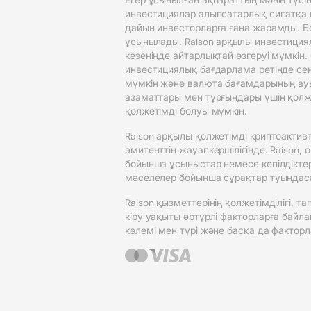
инвестициялар алыпсатарлық сипатқа и
дайын инвесторларға ғана жарамды. Бол
ұсынылады. Raison арқылы инвестициял
кезеңінде айтарлықтай өзгеруі мүмкін.
инвестициялық бағдарлама ретінде сен
мүмкін және валюта бағамдарының ау
азаматтары мен тұрғындары үшін қолжет
қолжетімді болуы мүмкін.
Raison арқылы қолжетімді криптоакти
эмитенттің жауапкершілігінде. Raison,
бойынша ұсыныстар немесе кепілдіктер
мәселелер бойынша сұрақтар туындаса, 
Raison қызметтерінің қолжетімділігі, 
кіру уақыты әртүрлі факторларға байла
көлемі мен түрі және басқа да факторла