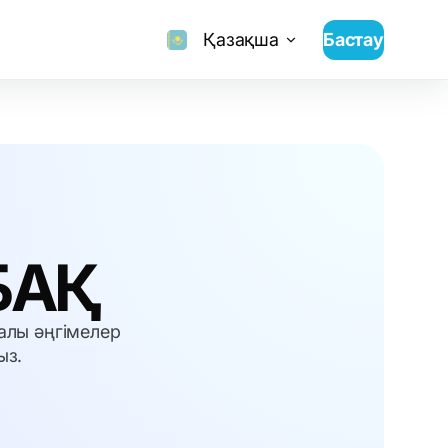
Қазақша
Бастау
БАҚ
алы әңгімелер
ыз.