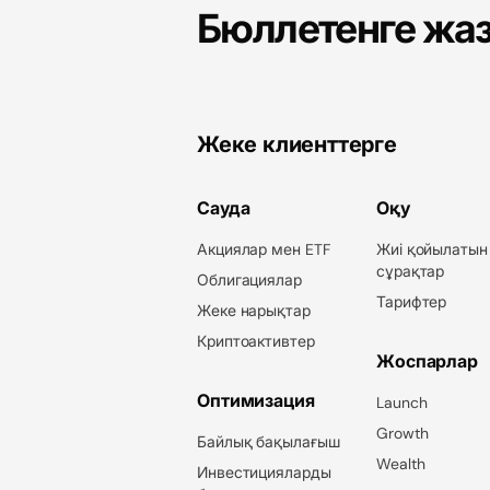
Бюллетенге жа
Жеке клиенттерге
Сауда
Оқу
Акциялар мен ETF
Жиі қойылатын
сұрақтар
Облигациялар
Тарифтер
Жеке нарықтар
Криптоактивтер
Жоспарлар
Оптимизация
Launch
Growth
Байлық бақылағыш
Wealth
Инвестицияларды