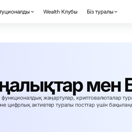
туционалды
Wealth Клубы
Біз туралы
ңалықтар мен 
н функционалдық жаңартулар, криптовалюталар тур
не цифрлық активтер туралы посттар үшін бақылаң