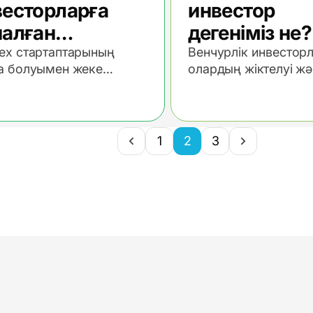
весторларға
инвестор
налған
дегеніміз не?
нчурлық
ех стартаптарының
Венчурлік инвесторл
а болуымен жеке
олардың жіктелуі ж
вестициялау
сторлар ақырында жеке
сіздің инвестициялы
тал нарығына қатысу
жолыңызда неге ұм
ндігіне ие болды.
болатындығы жайлы
пайдалы ақпарат.
1
2
3