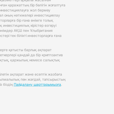
ған қаражаттың бір бөлігін жоғалтуға
н инвестициялауға жол бермеу
 ал оның нәтижелері инвестициялау
орларға бір ғана өнімге толық
 инвестициялық кірістер өзгеруі
өнімдер АҚШ пен Ұлыбритания
ері тек білікті инвесторларға ғана
терге қатысты барлық ақпарат
еткерлері қандай да бір криптоактив
қықтық, қаржылық немесе салықтық
ілетін ақпарат және есептік жазбаға
құбылмалылық пен жағдай, тапсырыстың
з біздің
Пайдалану шарттарымызға
.