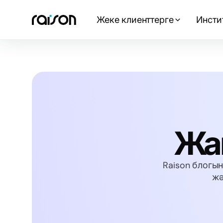
Жеке клиенттерге
Инсти
Жа
Raison блогы
жә