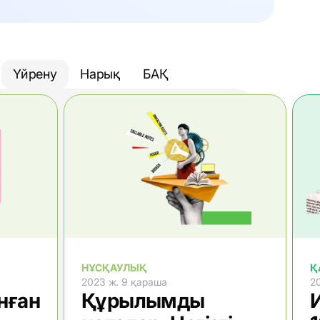
Үйрену
Нарық
БАҚ
НҰСҚАУЛЫҚ
Қ
2023 ж. 9 қараша
2
нған
Құрылымды