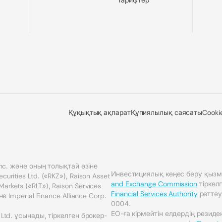
Құқықтық ақпарат
Құпиялылық саясаты
Cooki
 Inc. және оның толықтай өзіне
Инвестициялық кеңес беру қызм
urities Ltd. («RKZ»), Raison Asset
and Exchange Commission
тіркел
rkets («RLT»), Raison Services
Financial Services Authority
реттеу
не Imperial Finance Alliance Corp.
0004.
ЕО-ға кірмейтін елдердің резид
 Ltd. ұсынады, тіркелген брокер-