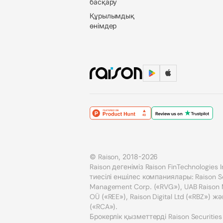
басқару
Құрылымдық
өнімдер
© Raison, 2018-2026
Raison дегеніміз Raison FinTechnologies
тиесілі еншілес компаниялары: Raison Sec
Management Corp. («RVG»), UAB Raison Ma
OÜ («REE»), Raison Digital Ltd («RBZ») жә
(«RCA»).
Брокерлік қызметтерді Raison Securities