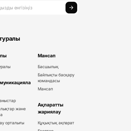
 туралы
пы
Мансап
туралы
Басшылық
Байлықты басқару
командасы
муникацияла
Мансап
аныстар
Ақпаратты
лықтар және
жариялау
а
ау орталығы
Құқықтық ақпарат
Есептер