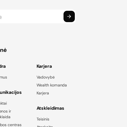
onė
dra
Karjera
 mus
Vadovybė
Wealth komanda
nikacijos
Karjera
ktai
Atskleidimas
enos ir
sklaida
Teisinis
bos centras