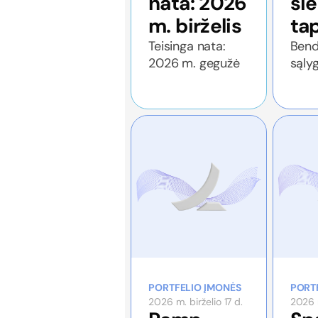
nata: 2026
sie
m. birželis
tap
ba
Teisinga nata:
Bend
2026 m. gegužė
sąlyg
Vals
kontr
tarn
patv
PORTFELIO ĮMONĖS
PORT
2026 m. birželio 17 d.
2026 m