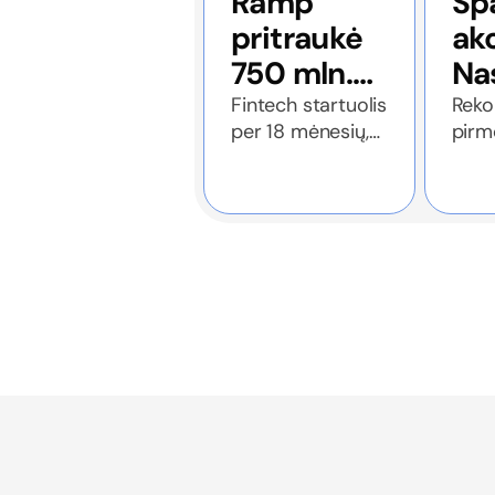
Ramp
Sp
pritraukė
akc
750 mln.
Na
USD
de
Fintech startuolis
Reko
per 18 mėnesių,
pirm
investicijų,
šo
pasinaudojęs
prek
įmonės
19
dirbtinio
dien
vertė
intelekto banga,
patrigubino savo
pasiekė
vertę
44 mlrd.
USD