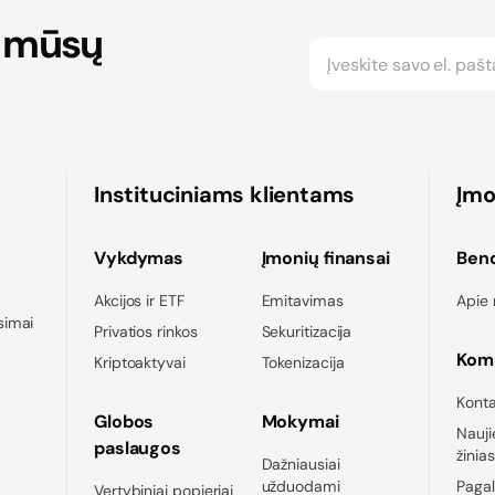
 mūsų
Instituciniams klientams
Įm
Vykdymas
Įmonių finansai
Ben
Akcijos ir ETF
Emitavimas
Apie
simai
Privatios rinkos
Sekuritizacija
Komu
Kriptoaktyvai
Tokenizacija
Konta
Globos
Mokymai
Nauji
paslaugos
žinia
Dažniausiai
užduodami
Pagal
Vertybiniai popieriai