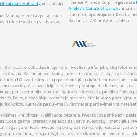
Finance Alliance Corp., registruota
al Services Authority
su licencija
Analysis Centre of Canada
ir priži
Duomenų apdorojimo ir KYC tikrinim
set Management Corp., įgaliotas
Raison yra AIX prekybos dalyvis.
virtintas investicijų valdytojas,
k informacinio pobūdžio ir joje nėra investicinių ir/ar jokių kitų rekomen
ja neatspindi Raison ar jo susijusių įmonių nuomonės ir negali garantuoti
turėtų būti vertinamos kaip priemonė jūsų dabartinio investicinio portfe
mu kvalifikuotu investicijų ir mokesčių patarėju. Nei Raison, nei jo susi
slaugų per šį komunikacijos kanalą. Jokia informacija, pateikta Raison pe
acija. Be to, niekas šioje svetainėje neturėtų būti laikoma pasiūlymu pa
urisdikcijoje, kur tokie pasiūlymai, kvietimai ar pardavimai yra neteisėti
reikšmės, kreipkitės į kvalifikuotą patarėją. Investicijos per Raison pasla
siruošę galimai prarasti visą arba dalį savo investicijų. Potencialūs in
son negali garantuoti investicinių tikslų pasiekimo, o jų rezultatai gali žy
grąžų. Investuotojams primygtinai rekomenduojama neinvestuoti visų lėš