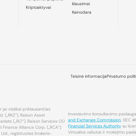
klausimai
Kriptoaktyvai
Kainodara
Teisinė informacija
Privatumo polit
 jai visiškai priklausančias
Investavimo konsultavimo paslaugas
d. („RKZ“), Raison Asset
and Exchange Commission
, SEC #
kets („RLT“), Raison Services OÜ
Financial Services Authority
su lic
ial Finance Alliance Corp. („RCA“).
Virtualios valiutos ir mokėjimo pas
 Ltd., registruotas brokeris-