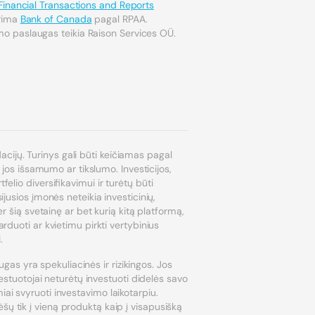
Financial Transactions and Reports
ūrima
Bank of Canada
pagal RPAA.
o paslaugas teikia Raison Services OÜ.
dacijų. Turinys gali būti keičiamas pagal
 jos išsamumo ar tikslumo. Investicijos,
lio diversifikavimui ir turėtų būti
jusios įmonės neteikia investicinių,
r šią svetainę ar bet kurią kitą platformą,
rduoti ar kvietimu pirkti vertybinius
.
ugas yra spekuliacinės ir rizikingos. Jos
vestuotojai neturėtų investuoti didelės savo
miai svyruoti investavimo laikotarpiu.
ų tik į vieną produktą kaip į visapusišką