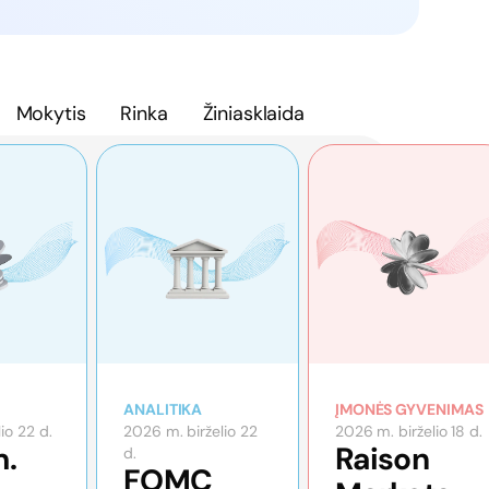
Mokytis
Rinka
Žiniasklaida
ANALITIKA
ĮMONĖS GYVENIMAS
io 22 d.
2026 m. birželio 22
2026 m. birželio 18 d.
m.
Raison
d.
FOMC