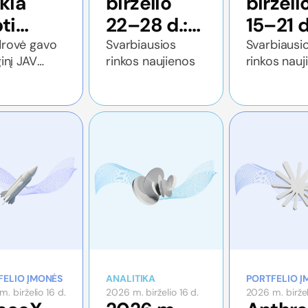
kia
birželio
birželi
ti
22–28 d.:
15–21 d
nku
Savaitės
Savait
rovė gavo
Svarbiausios
Svarbiausi
inį JAV
rinkos naujienos
rinkos nauj
ekonominė
ekono
tybės iždo
apžvalga
apžval
olieriaus
ybos (OCC)
irtinimą
FELIO ĮMONĖS
ANALITIKA
PORTFELIO Į
. birželio 16 d.
2026 m. birželio 16 d.
2026 m. birželi