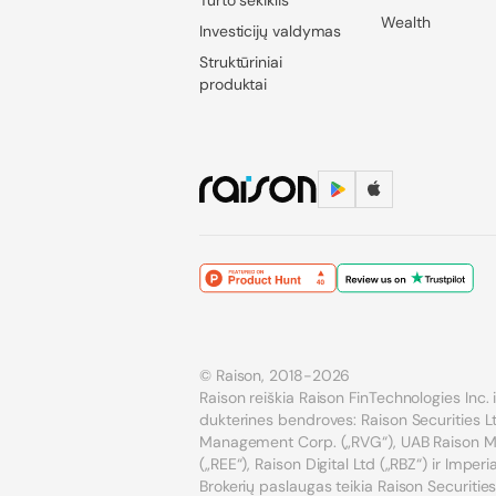
Turto sekiklis
Wealth
Investicijų valdymas
Struktūriniai
produktai
© Raison, 2018-2026
Raison reiškia Raison FinTechnologies Inc. ir
dukterines bendroves: Raison Securities Lt
Management Corp. („RVG“), UAB Raison Mar
(„REE“), Raison Digital Ltd („RBZ“) ir Imper
Brokerių paslaugas teikia Raison Securities