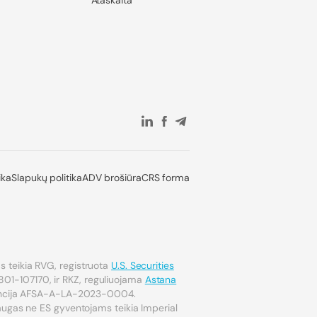
Ataskaita
ika
Slapukų politika
ADV brošiūra
CRS forma
 teikia RVG, registruota
U.S. Securities
801-107170, ir RKZ, reguliuojama
Astana
encija AFSA-A-LA-2023-0004.
laugas ne ES gyventojams teikia Imperial