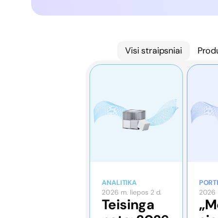
Visi straipsniai
Prod
ANALITIKA
PORT
2026 m. liepos 2 d.
2026 m
Teisinga
„M