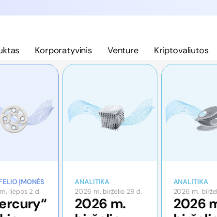
uktas
Korporatyvinis
Venture
Kriptovaliutos
FELIO ĮMONĖS
ANALITIKA
ANALITIKA
. liepos 2 d.
2026 m. birželio 29 d.
2026 m. biržel
ercury“
2026 m.
2026 