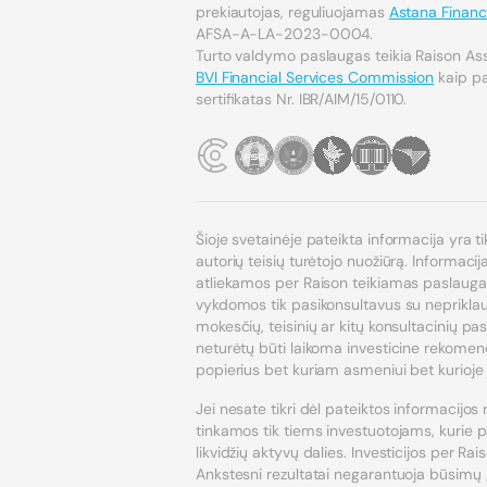
prekiautojas, reguliuojamas
Astana Financi
AFSA-A-LA-2023-0004.
Turto valdymo paslaugas teikia Raison As
BVI Financial Services Commission
kaip pat
sertifikatas Nr. IBR/AIM/15/0110.
Šioje svetainėje pateikta informacija yra ti
autorių teisių turėtojo nuožiūrą. Informaci
atliekamos per Raison teikiamas paslaugas, 
vykdomos tik pasikonsultavus su nepriklauso
mokesčių, teisinių ar kitų konsultacinių pa
neturėtų būti laikoma investicine rekomend
popierius bet kuriam asmeniui bet kurioje j
Jei nesate tikri dėl pateiktos informacijos 
tinkamos tik tiems investuotojams, kurie pa
likvidžių aktyvų dalies. Investicijos per Rai
Ankstesni rezultatai negarantuoja būsimų 