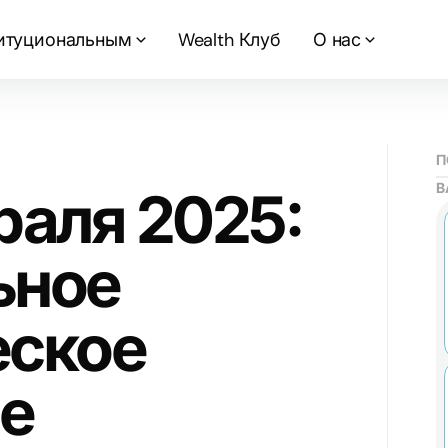
итуциональным
Wealth Клуб
О нас
П
В
раля 2025:
ьное
еское
е