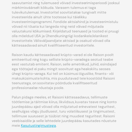
saavutamist ning tulemused võivad investeerimisperioodi jooksul
märkimisväärselt kõikuda. Varasem tulemus ei taga
tulevikutulemusi. Investoritel soovitatakse tungivalt mitte
investeerida ainult ühte tootesse kui täielikku
investeerimisprogrammi. Fondide aktsiahind ja investeerimistulu
võivad nii tõusta kui langeda ning neid võivad mõjutada
valuutakursi kõikumised. Kirjeldatud teenused ja tooted ei pruugi
olla mõeldud USA ja Ühendkuningriigi kodanikele/elanikest
investoritele. Välisväljaandjate aktsiad ja osakud võivad olla
kättesaadavad ainult kvalifitseeritud investoritele.
Raison kaudu kättesaadavad krüpto-varad ei ole Raison poolt
emiteeritud ning kogu selliste krüpto-varadega seotud teabe
eest vastutab emitent. Raison, selle ametnikud, juhid, esindajad
ega töötajad ei paku mingit soovitust ega heakskiitu seoses
ühegi krüpto-varaga. Kui teil on küsimusi õiguslike, finants- või
maksuküsimuste kohta, mis puudutavad teie koostööd Raisoni
teenustega, on soovitatav pöörduda kvalifitseeritud
professionaalse nõustaja poole.
Palun pidage meeles, et Raisoni kättesaadavus, tellimuste
töötlemise ja täitmise kiirus, likviidsus, kuvatav teave ning konto
juurdepääsu ajad võivad olla mõjutatud erinevatest teguritest,
sealhulgas võrgu jõudlusest, turu volatiilsusest ja tingimustest,
tellimuse suurusest ja tüübist ning muudest teguritest. Raisoni
veebisaidile ja selle lehtedele juurdepääsu kasutades nõustute
meie
Kasutustingimustega
.