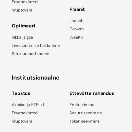
Eraettevõtted
Plaanit
Krüptovara
Launch
Optimeeri
Growth
Rikka jälgija
Wealth
Investeerimise haldamine
Struktuursed tooted
Institutsionaalne
Teostus
Ettevõtte rahandus
Aktsiad ja ETF-id
Emiteerimine
Eraettevõtted
Securitiseerimine
Krüptovara
Tokeniseerimine