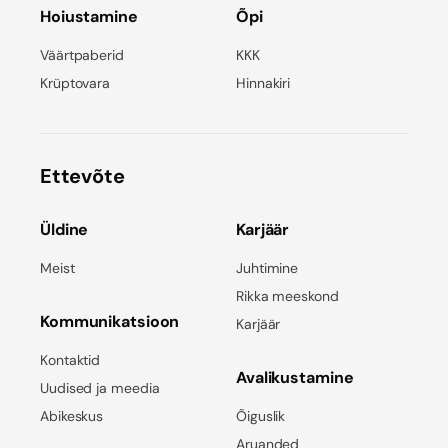
Hoiustamine
Õpi
Väärtpaberid
KKK
Krüptovara
Hinnakiri
Ettevõte
Üldine
Karjäär
Meist
Juhtimine
Rikka meeskond
Kommunikatsioon
Karjäär
Kontaktid
Avalikustamine
Uudised ja meedia
Abikeskus
Õiguslik
Aruanded