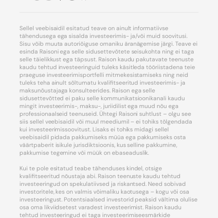
Sellel veebisaidil esitatud teave on ainult informatiivse
tähendusega ega sisalda investeerimis- ja/või muid soovitusi.
Sisu võib muuta autoriõiguse omaniku äranägemise järgi. Teave ei
esinda Raisoni ega selle sidusettevõtete seisukohta ning ei taga
selle täielikkust ega täpsust. Raison kaudu pakutavate teenuste
kaudu tehtud investeeringuid tuleks käsitleda tööriistadena teie
praeguse investeerimisportfelli mitmekesistamiseks ning neid
tuleks teha ainult sõltumatu kvalifitseeritud investeerimis- ja
maksunõustajaga konsulteerides. Raison ega selle
sidusettevõtted ei paku selle kommunikatsioonikanali kaudu
mingit investeerimis-, maksu-, juriidilist ega muud nõu ega
professionaalseid teenuseid. Ühtegi Raisoni suhtlust – olgu see
siis sellel veebisaidil või muul meediumil – ei tohiks tõlgendada
kui investeerimissoovitust. Lisaks ei tohiks midagi sellel
veebisaidil pidada pakkumiseks müüa ega pakkumiseks osta
väärtpaberit isikule jurisdiktsioonis, kus selline pakkumine,
pakkumise tegemine või müük on ebaseaduslik.
Kui te pole esitatud teabe tähenduses kindel, otsige
kvalifitseeritud nõustaja abi. Raison teenuste kaudu tehtud
investeeringud on spekulatiivsed ja riskantsed. Need sobivad
investoritele, kes on valmis võimaliku kaotusega – kogu või osa
investeeringust. Potentsiaalsed investorid peaksid vältima olulise
osa oma likviidsetest varadest investeerimist. Raison kaudu
tehtud investeeringud ei taga investeerimiseesmärkide