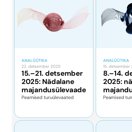
ANALÜÜTIKA
ANALÜÜTIKA
22. detsember 2025
15. detsember
15.–21. detsember
8.–14. 
2025: Nädalane
2025: n
majandusülevaade
majandu
Peamised turuülevaated
Peamised tur