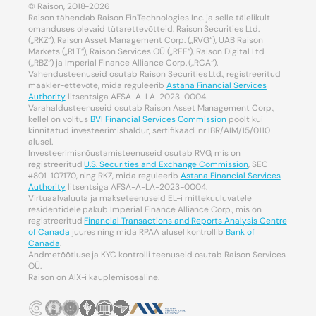
© Raison, 2018-2026
Raison tähendab Raison FinTechnologies Inc. ja selle täielikult
omanduses olevaid tütarettevõtteid: Raison Securities Ltd.
(„RKZ“), Raison Asset Management Corp. („RVG“), UAB Raison
Markets („RLT“), Raison Services OÜ („REE“), Raison Digital Ltd
(„RBZ“) ja Imperial Finance Alliance Corp. („RCA“).
Vahendusteenuseid osutab Raison Securities Ltd., registreeritud
maakler-ettevõte, mida reguleerib
Astana Financial Services
Authority
litsentsiga AFSA-A-LA-2023-0004.
Varahaldusteenuseid osutab Raison Asset Management Corp.,
kellel on volitus
BVI Financial Services Commission
poolt kui
kinnitatud investeerimishaldur, sertifikaadi nr IBR/AIM/15/0110
alusel.
Investeerimisnõustamisteenuseid osutab RVG, mis on
registreeritud
U.S. Securities and Exchange Commission
, SEC
#801-107170, ning RKZ, mida reguleerib
Astana Financial Services
Authority
litsentsiga AFSA-A-LA-2023-0004.
Virtuaalvaluuta ja makseteenuseid EL-i mittekuuluvatele
residentidele pakub Imperial Finance Alliance Corp., mis on
registreeritud
Financial Transactions and Reports Analysis Centre
of Canada
juures ning mida RPAA alusel kontrollib
Bank of
Canada
.
Andmetöötluse ja KYC kontrolli teenuseid osutab Raison Services
OÜ.
Raison on AIX-i kauplemisosaline.