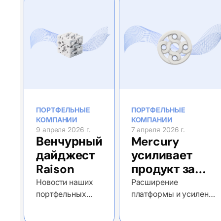
ПОРТФЕЛЬНЫЕ
ПОРТФЕЛЬНЫЕ
КОМПАНИИ
КОМПАНИИ
9 апреля 2026 г.
7 апреля 2026 г.
Венчурный
Mercury
дайджест
усиливает
Raison
продукт за
счет покупки
Новости наших
Расширение
портфельных
платформы и усиление
Central
компаний за 17
финтех-экосистемы
марта – 9 апреля