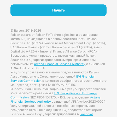
Начать
© Raison, 2018-2026
Raison означает Raison FinTechnologies Inc. и ее дочерние
компании, находящиеся в полной собственности: Raison
Securities Ltd. («RKZ»), Raison Asset Management Corp. («RVG»),
UAB Raison Markets («RLT»), Raison Services OÜ («REE»), Raison
Digital Ltd («RBZ») и Imperial Finance Alliance Corp. («RCA»).
Брокерские услуги предоставляются компанией Raison
Securities Ltd., зарегистрированным брокером-дилером,
регулируемым
Astana Financial Services Authority
с лицензией
AFSA-A-LA-2023-0004.
Услуги по управлению активами предоставляются Raison
Asset Management Corp., уполномоченной
BVI Financial
Services Commission
в качестве одобренного инвестиционного
менеджера, сертификат № IBR/AIM/15/0110.
Инвестиционные консультационные услуги предоставляются
RVG, зарегистрированным в
U.S. Securities and Exchange
Commission
, SEC #801-107170, и RKZ, регулируемым
Astana
Financial Services Authority
с лицензией AFSA-A-LA-2023-0004.
Услуги виртуальной валюты и платёжные сервисы для
резидентов стран, не входящих в ЕС, предоставляет Imperial
Finance Alliance Corp., зарегистрированная в
Financial