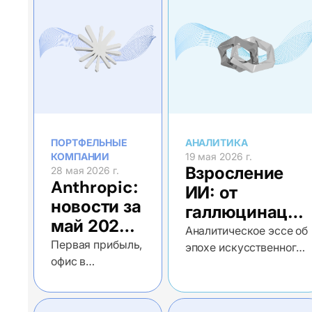
ПОРТФЕЛЬНЫЕ
АНАЛИТИКА
КОМПАНИИ
19 мая 2026 г.
Взросление
28 мая 2026 г.
Anthropic:
ИИ: от
новости за
галлюцинаций
май 2026
до агентов
Аналитическое эссе об
года
Первая прибыль,
эпохе искусственного
офис в
интеллекта
Вашингтоне и
гонка к
триллиону