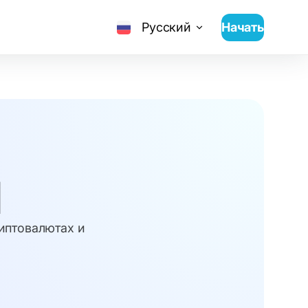
Русский
Начать
И
риптовалютах и