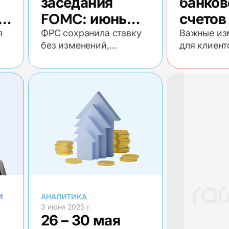
заседания
банков
й
FOMC: июнь
счетов
ий
2025
Securit
я
ФРС сохранила ставку
Важные из
без изменений,
для клиент
Jusan 
сохранив жесткую
пополняю
переи
риторику
брокерские
в Alata
Raison Secu
Bank
И
АНАЛИТИКА
3 июня 2025 г.
26 – 30 мая