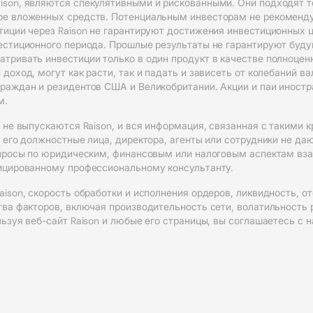
son, являются спекулятивными и рискованными. Они подходят то
ре вложенных средств. Потенциальным инвесторам не рекоменд
тиции через Raison не гарантируют достижения инвестиционных ц
вестиционного периода. Прошлые результаты не гарантируют буд
атривать инвестиции только в один продукт в качестве полноце
доход, могут как расти, так и падать и зависеть от колебаний в
граждан и резидентов США и Великобритании. Акции и паи иност
м.
, не выпускаются Raison, и вся информация, связанная с такими 
, его должностные лица, директора, агенты или сотрудники не да
вопросы по юридическим, финансовым или налоговым аспектам вза
фицированному профессиональному консультанту.
aison, скорость обработки и исполнения ордеров, ликвидность,
тва факторов, включая производительность сети, волатильность р
льзуя веб-сайт Raison и любые его страницы, вы соглашаетесь с