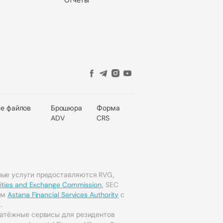
е файлов
Брошюра
Форма
ADV
CRS
ые услуги предоставляются RVG,
rities and Exchange Commission
, SEC
мым
Astana Financial Services Authority
с
.
латёжные сервисы для резидентов