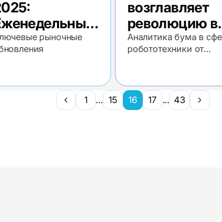
2025:
возглавляет
Еженедельный
революцию в
экономический
робототехник
лючевые рыночные
Аналитика бумa в сф
бновления
робототехники от
обзор
Андрея Березина,
сооснователя Raison
1
...
15
16
17
...
43