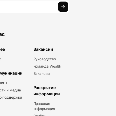
ас
ее
Вакансии
с
Руководство
Команда Wealth
муникации
Вакансии
акты
Раскрытие
сти и медиа
информации
р поддержки
Правовая
информация
Отчёты