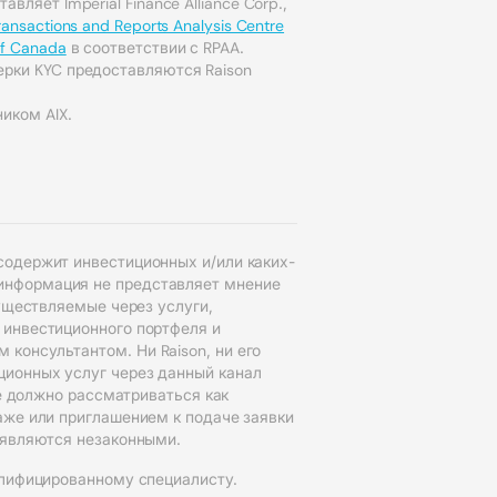
авляет Imperial Finance Alliance Corp.,
Transactions and Reports Analysis Centre
of Canada
в соответствии с RPAA.
ерки KYC предоставляются Raison
иком AIX.
содержит инвестиционных и/или каких-
информация не представляет мнение
существляемые через услуги,
 инвестиционного портфеля и
консультантом. Ни Raison, ни его
ционных услуг через данный канал
не должно рассматриваться как
аже или приглашением к подаче заявки
 являются незаконными.
алифицированному специалисту.