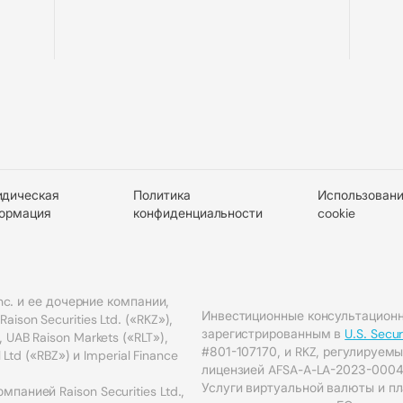
дическая
Политика
Использовани
ормация
конфиденциальности
cookie
Inc. и ее дочерние компании,
Инвестиционные консультационн
son Securities Ltd. («RKZ»),
зарегистрированным в
U.S. Secu
 UAB Raison Markets («RLT»),
#801-107170, и RKZ, регулируе
l Ltd («RBZ») и Imperial Finance
лицензией AFSA-A-LA-2023-0004
Услуги виртуальной валюты и п
панией Raison Securities Ltd.,