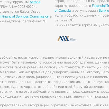
стран, не входящих в ЕС, предост
ом, регулируемым
Astana
зарегистрированная в
Financial 
AFSA-A-LA-2023-0004.
of Canada
и регулируемая
Bank 
тавляются Raison Asset
Услуги обработки данных и пров
I Financial Services Commission
в
Services OÜ.
о менеджера, сертификат №
Raison является торговым участн
веб-сайте, носит исключительно информационный характер и не 
 может быть изменено по усмотрению правообладателя. Данная 
не может гарантировать ее полноту или точность. Инвестиции, о
сматривать как инструмент для диверсификации вашего текущего
 с независимым квалифицированным инвестиционным и налоговым 
т инвестиционных, налоговых, юридических или иных консульта
aison, будь то через этот веб-сайт или любой другой источник, 
ого, ничто на этом веб-сайте не является предложением к прод
в юрисдикциях, где такие предложения, приглашения или продажи
 представленной информации, обратитесь за консультацией к кв