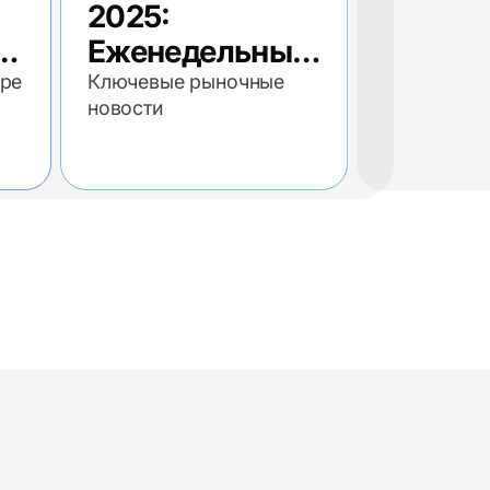
2025:
Еженедельный
е
экономический
ере
Ключевые рыночные
новости
обзор