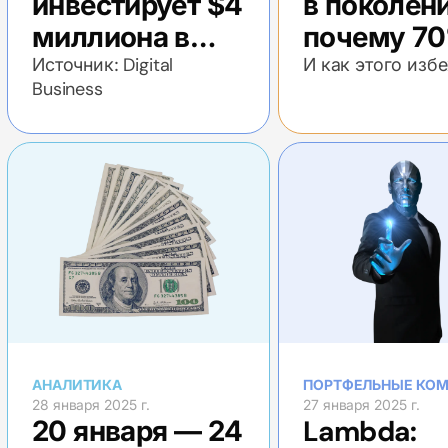
инвестирует $4
в поколени
миллиона в
почему 7
Lambda
семейног
Источник: Digital
И как этого изб
Business
капитала
теряется
АНАЛИТИКА
ПОРТФЕЛЬНЫЕ КО
28 января 2025 г.
27 января 2025 г.
20 января — 24
Lambda: