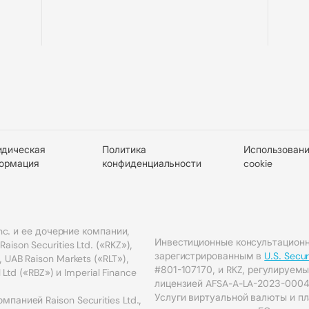
дическая
Политика
Использовани
ормация
конфиденциальности
cookie
Inc. и ее дочерние компании,
Инвестиционные консультационн
son Securities Ltd. («RKZ»),
зарегистрированным в
U.S. Secu
 UAB Raison Markets («RLT»),
#801-107170, и RKZ, регулируе
l Ltd («RBZ») и Imperial Finance
лицензией AFSA-A-LA-2023-0004
Услуги виртуальной валюты и п
панией Raison Securities Ltd.,