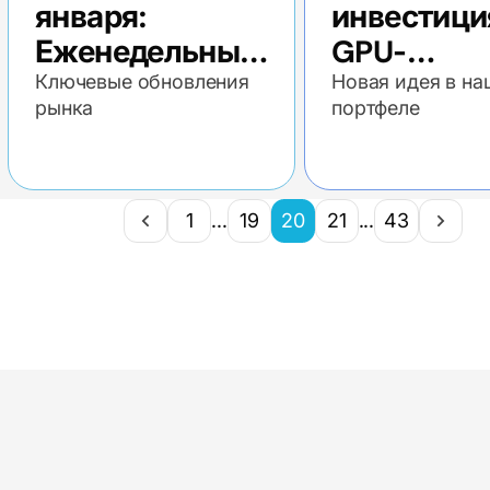
января:
инвестици
Еженедельный
GPU-
экономический
платформ
Ключевые обновления
Новая идея в н
рынка
портфеле
обзор
для
разработч
ИИ
1
...
19
20
21
...
43