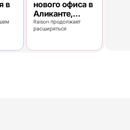
я в
нового офиса в
Аликанте,
у
Испания
ашем
Raison продолжает
расширяться
иков