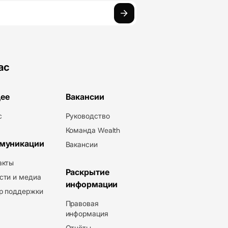
ас
ее
Вакансии
с
Руководство
Команда Wealth
муникации
Вакансии
акты
Раскрытие
сти и медиа
информации
р поддержки
Правовая
информация
Отчёты