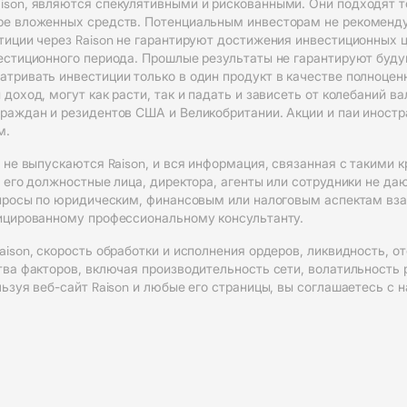
son, являются спекулятивными и рискованными. Они подходят то
ре вложенных средств. Потенциальным инвесторам не рекоменд
тиции через Raison не гарантируют достижения инвестиционных ц
вестиционного периода. Прошлые результаты не гарантируют буд
атривать инвестиции только в один продукт в качестве полноце
доход, могут как расти, так и падать и зависеть от колебаний в
граждан и резидентов США и Великобритании. Акции и паи иност
м.
, не выпускаются Raison, и вся информация, связанная с такими 
, его должностные лица, директора, агенты или сотрудники не да
вопросы по юридическим, финансовым или налоговым аспектам вза
фицированному профессиональному консультанту.
aison, скорость обработки и исполнения ордеров, ликвидность,
тва факторов, включая производительность сети, волатильность р
льзуя веб-сайт Raison и любые его страницы, вы соглашаетесь с