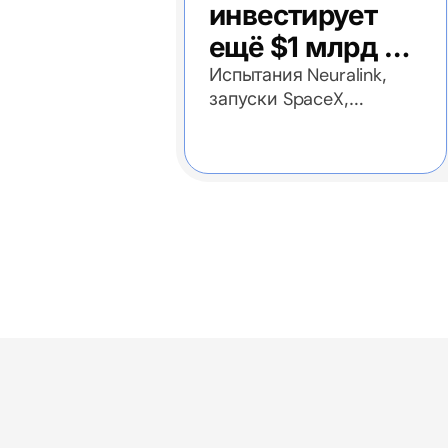
инвестирует
ещё $1 млрд в
Anthropic
Испытания Neuralink,
запуски SpaceX,
инвестиции в Anthropic
и другое