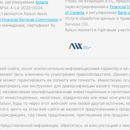
стран, не входящих в ЕС, предост
ом, регулируемым
Astana
зарегистрированная в
Financial 
AFSA-A-LA-2023-0004.
of Canada
и регулируемая
Bank 
тавляются Raison Asset
Услуги обработки данных и пров
I Financial Services Commission
в
Services OÜ.
о менеджера, сертификат №
Raison является торговым участн
веб-сайте, носит исключительно информационный характер и не 
 может быть изменено по усмотрению правообладателя. Данная 
не может гарантировать ее полноту или точность. Инвестиции, о
сматривать как инструмент для диверсификации вашего текущего
 с независимым квалифицированным инвестиционным и налоговым 
т инвестиционных, налоговых, юридических или иных консульта
aison, будь то через этот веб-сайт или любой другой источник, 
ого, ничто на этом веб-сайте не является предложением к прод
в юрисдикциях, где такие предложения, приглашения или продажи
 представленной информации, обратитесь за консультацией к кв