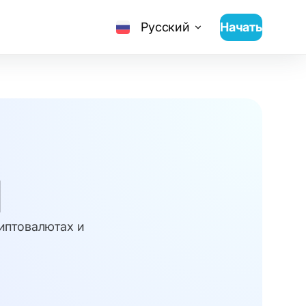
Русский
Начать
И
риптовалютах и