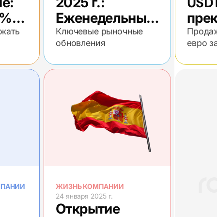
е:
2025 г.:
USDT
0%
Еженедельный
пре
о
экономический
ежать
Ключевые рыночные
Продаж
обновления
евро з
обзор
феврал
МПАНИИ
ЖИЗНЬ КОМПАНИИ
24 января 2025 г.
Открытие