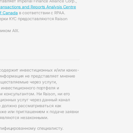
авляет Imperial Finance Alliance Corp.,
Transactions and Reports Analysis Centre
of Canada
в соответствии с RPAA.
ерки KYC предоставляются Raison
иком AIX.
содержит инвестиционных и/или каких-
информация не представляет мнение
существляемые через услуги,
 инвестиционного портфеля и
консультантом. Ни Raison, ни его
ционных услуг через данный канал
не должно рассматриваться как
аже или приглашением к подаче заявки
 являются незаконными.
алифицированному специалисту.