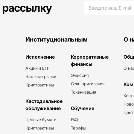
а рассылку
Институциональным
О н
Исполнение
Корпоративные
Общ
финансы
Акции и ETF
О на
Эмиссия
Частные рынки
Секьюритизация
Ком
Криптоактивы
Токенизация
Конт
Кастодиальное
Ново
обслуживание
Обучение
Цент
Ценные бумаги
FAQ
Криптоактивы
Тарифы