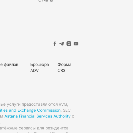
е файлов
Брошюра
Форма
ADV
CRS
ые услуги предоставляются RVG,
rities and Exchange Commission
, SEC
мым
Astana Financial Services Authority
с
.
латёжные сервисы для резидентов