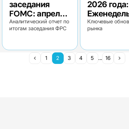
заседания
2026 года:
FOMC: апрель
Еженедел
2026
экономич
Аналитический отчет по
Ключевые обнов
итогам заседания ФРС
рынка
обзор
1
2
3
4
5
...
16