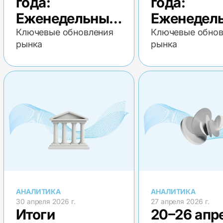
года:
года:
Еженедельный
Еженедел
экономический
экономич
Ключевые обновления
Ключевые обнов
рынка
рынка
обзор
обзор
АНАЛИТИКА
АНАЛИТИКА
30 апреля 2026 г.
27 апреля 2026 г.
Итоги
20–26 апр