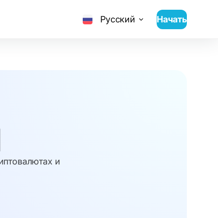
Русский
Начать
И
риптовалютах и