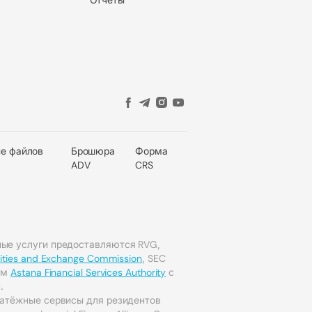
е файлов
Брошюра
Форма
ADV
CRS
ые услуги предоставляются RVG,
rities and Exchange Commission
, SEC
мым
Astana Financial Services Authority
с
.
латёжные сервисы для резидентов