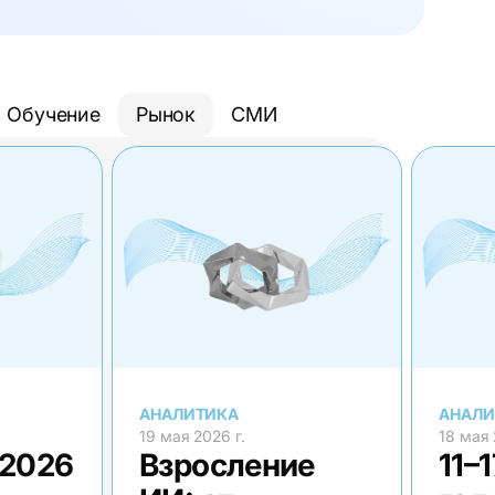
Обучение
Рынок
СМИ
АНАЛИТИКА
АНАЛИ
19 мая 2026 г.
18 мая 
 2026
Взросление
11–