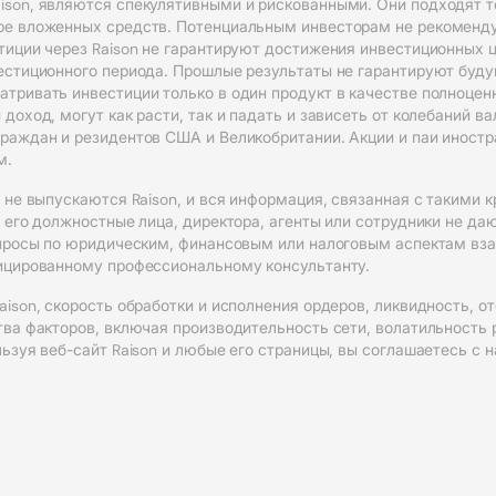
son, являются спекулятивными и рискованными. Они подходят то
ре вложенных средств. Потенциальным инвесторам не рекоменд
тиции через Raison не гарантируют достижения инвестиционных ц
вестиционного периода. Прошлые результаты не гарантируют буд
атривать инвестиции только в один продукт в качестве полноце
доход, могут как расти, так и падать и зависеть от колебаний в
граждан и резидентов США и Великобритании. Акции и паи иност
м.
, не выпускаются Raison, и вся информация, связанная с такими 
, его должностные лица, директора, агенты или сотрудники не да
вопросы по юридическим, финансовым или налоговым аспектам вза
фицированному профессиональному консультанту.
aison, скорость обработки и исполнения ордеров, ликвидность,
тва факторов, включая производительность сети, волатильность р
льзуя веб-сайт Raison и любые его страницы, вы соглашаетесь с