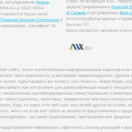
стран, не входящих в ЕС, предост
ом, регулируемым
Astana
зарегистрированная в
Financial 
AFSA-A-LA-2023-0004.
of Canada
и регулируемая
Bank 
тавляются Raison Asset
Услуги обработки данных и пров
I Financial Services Commission
в
Services OÜ.
о менеджера, сертификат №
Raison является торговым участн
веб-сайте, носит исключительно информационный характер и не 
 может быть изменено по усмотрению правообладателя. Данная 
не может гарантировать ее полноту или точность. Инвестиции, о
сматривать как инструмент для диверсификации вашего текущего
 с независимым квалифицированным инвестиционным и налоговым 
т инвестиционных, налоговых, юридических или иных консульта
aison, будь то через этот веб-сайт или любой другой источник, 
ого, ничто на этом веб-сайте не является предложением к прод
в юрисдикциях, где такие предложения, приглашения или продажи
 представленной информации, обратитесь за консультацией к кв