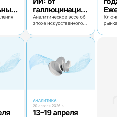
ИИ: от
год
ьный
галлюцинаций
Еже
еский
до агентов
эко
ления
Аналитическое эссе об
Ключ
эпохе искусственного
рынк
обз
интеллекта
АНАЛИТИКА
20 апреля 2026 г.
еля
13–19 апреля